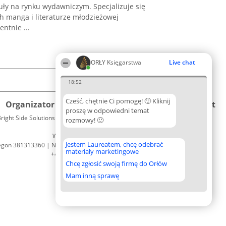
tuły na rynku wydawniczym. Specjalizuje się
h manga i literaturze młodzieżowej
ntnie ...
ORŁY Księgarstwa
Live chat
18:52
Cześć, chętnie Ci pomogę! 🙂 Kliknij
Organizator plebiscytu
Plebiscyt
Kontakt
proszę w odpowiedni temat
right Side Solutions sp. z o. o. sp. k.
Laureaci
rozmowy! 🙂
Kontakt
ul. Ruska 22
Lista
Wrocław 50-079
wszystkich
Jestem Laureatem, chcę odebrać
egon 381313360 | NIP 8943132676
Laureatów
materiały marketingowe
+48 508 492 400
Zasady
Chcę zgłosić swoją firmę do Orłów
Regulamin
Polityka
Mam inną sprawę
Prywatności