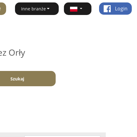
ę
Login
Inne branże
ez Orły
Szukaj