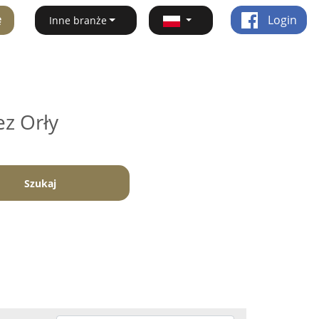
ę
Login
Inne branże
ez Orły
Szukaj