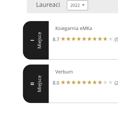
Laureaci
2022
Ksiegarnia eMKa
Miejsce
8.7
(
I
Verbum
Miejsce
8.0
(
II