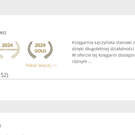
owo
Księgarnia Łęczyńska stanowi 
dzięki długoletniej działalnoś
W ofercie tej księgarni dostę
różnym ...
Pokaż więcej >>
152)
e