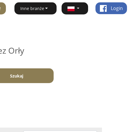
ę
Login
Inne branże
ez Orły
Szukaj