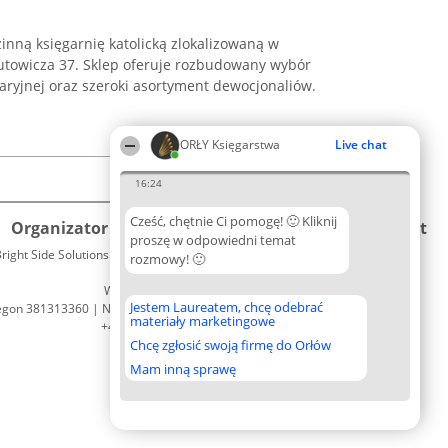
inną księgarnię katolicką zlokalizowaną w
arutowicza 37. Sklep oferuje rozbudowany wybór
 maryjnej oraz szeroki asortyment dewocjonaliów.
ORŁY Księgarstwa
Live chat
16:24
Cześć, chętnie Ci pomogę! 🙂 Kliknij
Organizator plebiscytu
Plebiscyt
Kontakt
proszę w odpowiedni temat
right Side Solutions sp. z o. o. sp. k.
Laureaci
rozmowy! 🙂
Kontakt
ul. Ruska 22
Lista
Wrocław 50-079
wszystkich
Jestem Laureatem, chcę odebrać
egon 381313360 | NIP 8943132676
Laureatów
materiały marketingowe
+48 508 492 400
Zasady
Chcę zgłosić swoją firmę do Orłów
Regulamin
Polityka
Mam inną sprawę
Prywatności